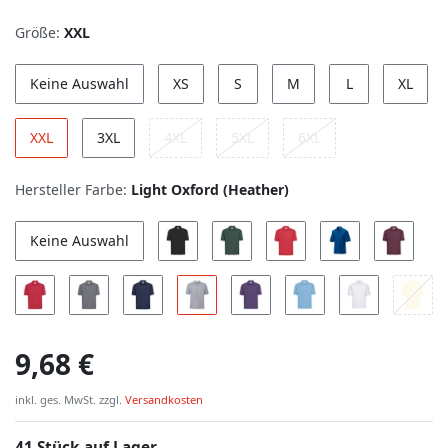
Größe:
XXL
Keine Auswahl
XS
S
M
L
XL
XXL
3XL
4XL
5XL
6XL
Hersteller Farbe:
Light Oxford (Heather)
Keine Auswahl
9,68 €
inkl. ges. MwSt. zzgl.
Versandkosten
41 Stück auf Lager