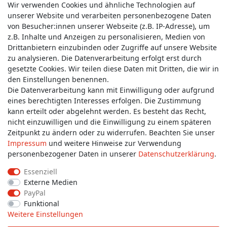
Wir verwenden Cookies und ähnliche Technologien auf
unserer Website und verarbeiten personenbezogene Daten
von Besucher:innen unserer Webseite (z.B. IP-Adresse), um
z.B. Inhalte und Anzeigen zu personalisieren, Medien von
Service & Kontakt
Drittanbietern einzubinden oder Zugriffe auf unsere Website
zu analysieren. Die Datenverarbeitung erfolgt erst durch
gesetzte Cookies. Wir teilen diese Daten mit Dritten, die wir in
Wünschen Sie einen Rückruf?
den Einstellungen benennen.
service@allmyclothes.de
Die Datenverarbeitung kann mit Einwilligung oder aufgrund
eines berechtigten Interesses erfolgen. Die Zustimmung
kann erteilt oder abgelehnt werden. Es besteht das Recht,
Schreiben Sie uns:
nicht einzuwilligen und die Einwilligung zu einem späteren
service@allmyclothes.de
Zeitpunkt zu ändern oder zu widerrufen. Beachten Sie unser
Impressum
und weitere Hinweise zur Verwendung
personenbezogener Daten in unserer
Daten­schutz­erklärung
.
Essenziell
Externe Medien
Impressum
Daten­schutz­erklärung
AGB
PayPal
Funktional
Weitere Einstellungen
Widerrufs­recht
Widerrufs­formular
Kontakt