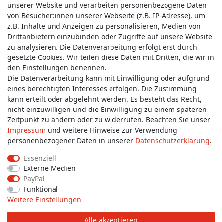
unserer Website und verarbeiten personenbezogene Daten
von Besucher:innen unserer Webseite (z.B. IP-Adresse), um
z.B. Inhalte und Anzeigen zu personalisieren, Medien von
Service & Kontakt
Drittanbietern einzubinden oder Zugriffe auf unsere Website
zu analysieren. Die Datenverarbeitung erfolgt erst durch
gesetzte Cookies. Wir teilen diese Daten mit Dritten, die wir in
Wünschen Sie einen Rückruf?
den Einstellungen benennen.
service@allmyclothes.de
Die Datenverarbeitung kann mit Einwilligung oder aufgrund
eines berechtigten Interesses erfolgen. Die Zustimmung
kann erteilt oder abgelehnt werden. Es besteht das Recht,
Schreiben Sie uns:
nicht einzuwilligen und die Einwilligung zu einem späteren
service@allmyclothes.de
Zeitpunkt zu ändern oder zu widerrufen. Beachten Sie unser
Impressum
und weitere Hinweise zur Verwendung
personenbezogener Daten in unserer
Daten­schutz­erklärung
.
Essenziell
Externe Medien
Impressum
Daten­schutz­erklärung
AGB
PayPal
Funktional
Weitere Einstellungen
Widerrufs­recht
Widerrufs­formular
Kontakt
Alle akzeptieren