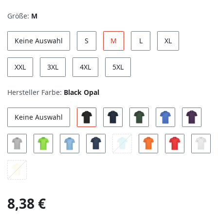
Größe:
M
Keine Auswahl
S
M
L
XL
XXL
3XL
4XL
5XL
Hersteller Farbe:
Black Opal
Keine Auswahl
8,38 €