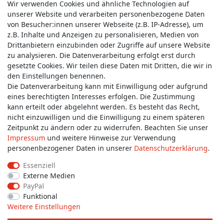
Wir verwenden Cookies und ähnliche Technologien auf
unserer Website und verarbeiten personenbezogene Daten
von Besucher:innen unserer Webseite (z.B. IP-Adresse), um
z.B. Inhalte und Anzeigen zu personalisieren, Medien von
Service & Kontakt
Drittanbietern einzubinden oder Zugriffe auf unsere Website
zu analysieren. Die Datenverarbeitung erfolgt erst durch
gesetzte Cookies. Wir teilen diese Daten mit Dritten, die wir in
Wünschen Sie einen Rückruf?
den Einstellungen benennen.
service@allmyclothes.de
Die Datenverarbeitung kann mit Einwilligung oder aufgrund
eines berechtigten Interesses erfolgen. Die Zustimmung
kann erteilt oder abgelehnt werden. Es besteht das Recht,
Schreiben Sie uns:
nicht einzuwilligen und die Einwilligung zu einem späteren
service@allmyclothes.de
Zeitpunkt zu ändern oder zu widerrufen. Beachten Sie unser
Impressum
und weitere Hinweise zur Verwendung
personenbezogener Daten in unserer
Daten­schutz­erklärung
.
Essenziell
Externe Medien
Impressum
Daten­schutz­erklärung
AGB
PayPal
Funktional
Weitere Einstellungen
Widerrufs­recht
Widerrufs­formular
Kontakt