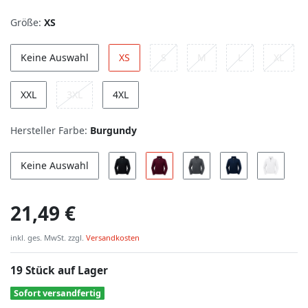
Größe:
XS
Keine Auswahl
XS
S
M
L
XL
XXL
3XL
4XL
Hersteller Farbe:
Burgundy
Keine Auswahl
21,49 €
inkl. ges. MwSt. zzgl.
Versandkosten
19 Stück auf Lager
Sofort versandfertig