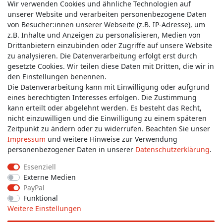
Wir verwenden Cookies und ähnliche Technologien auf
unserer Website und verarbeiten personenbezogene Daten
von Besucher:innen unserer Webseite (z.B. IP-Adresse), um
z.B. Inhalte und Anzeigen zu personalisieren, Medien von
Service & Kontakt
Drittanbietern einzubinden oder Zugriffe auf unsere Website
zu analysieren. Die Datenverarbeitung erfolgt erst durch
gesetzte Cookies. Wir teilen diese Daten mit Dritten, die wir in
Wünschen Sie einen Rückruf?
den Einstellungen benennen.
service@allmyclothes.de
Die Datenverarbeitung kann mit Einwilligung oder aufgrund
eines berechtigten Interesses erfolgen. Die Zustimmung
kann erteilt oder abgelehnt werden. Es besteht das Recht,
Schreiben Sie uns:
nicht einzuwilligen und die Einwilligung zu einem späteren
service@allmyclothes.de
Zeitpunkt zu ändern oder zu widerrufen. Beachten Sie unser
Impressum
und weitere Hinweise zur Verwendung
personenbezogener Daten in unserer
Daten­schutz­erklärung
.
Essenziell
Externe Medien
Impressum
Daten­schutz­erklärung
AGB
PayPal
Funktional
Weitere Einstellungen
Widerrufs­recht
Widerrufs­formular
Kontakt