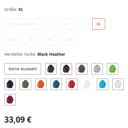
Größe:
XL
Keine Auswahl
S
M
L
XL
XXL
3XL
4XL
5XL
Hersteller Farbe:
Black Heather
Keine Auswahl
33,09 €