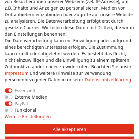
von Besucher:innen unserer Webseite (z.B. IP-Adresse), um
z.B. Inhalte und Anzeigen zu personalisieren, Medien von
Service & Kontakt
Drittanbietern einzubinden oder Zugriffe auf unsere Website
zu analysieren. Die Datenverarbeitung erfolgt erst durch
gesetzte Cookies. Wir teilen diese Daten mit Dritten, die wir in
Wünschen Sie einen Rückruf?
den Einstellungen benennen.
service@allmyclothes.de
Die Datenverarbeitung kann mit Einwilligung oder aufgrund
eines berechtigten Interesses erfolgen. Die Zustimmung
kann erteilt oder abgelehnt werden. Es besteht das Recht,
Schreiben Sie uns:
nicht einzuwilligen und die Einwilligung zu einem späteren
service@allmyclothes.de
Zeitpunkt zu ändern oder zu widerrufen. Beachten Sie unser
Impressum
und weitere Hinweise zur Verwendung
personenbezogener Daten in unserer
Daten­schutz­erklärung
.
Essenziell
Externe Medien
Impressum
Daten­schutz­erklärung
AGB
PayPal
Funktional
Weitere Einstellungen
Widerrufs­recht
Widerrufs­formular
Kontakt
Alle akzeptieren
© Copyright 2026 allmyclothes.de | Alle Rechte vorbehalten.