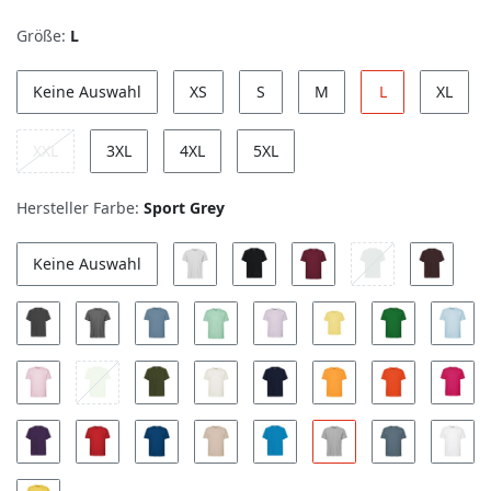
Größe:
L
Keine Auswahl
XS
S
M
L
XL
XXL
3XL
4XL
5XL
Hersteller Farbe:
Sport Grey
Keine Auswahl