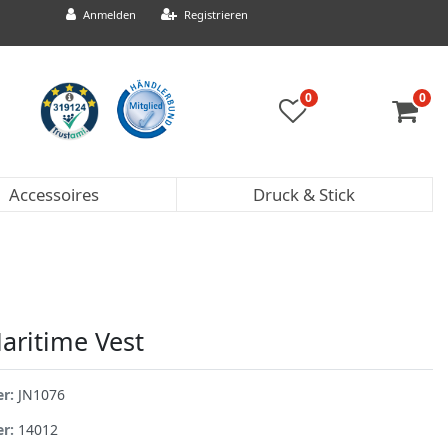
Anmelden
Registrieren
0
0
Accessoires
Druck & Stick
aritime Vest
er:
JN1076
er:
14012