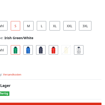
ahl
S
M
L
XL
XXL
3XL
be:
Irish Green/White
ahl
gl.
Versandkosten
 Lager
fertig