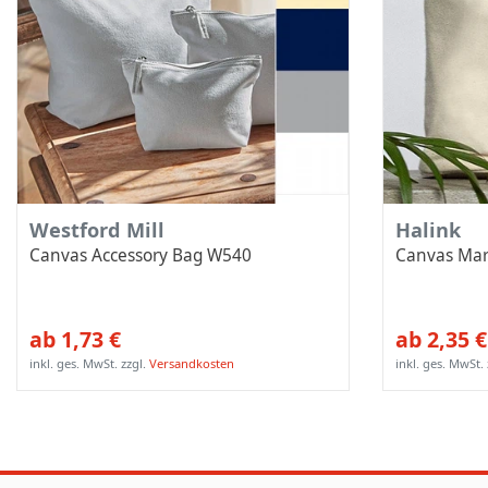
Westford Mill
Halink
Canvas Accessory Bag W540
Canvas Mar
ab 1,73 €
ab 2,35 €
inkl. ges. MwSt.
zzgl.
Versandkosten
inkl. ges. MwSt.