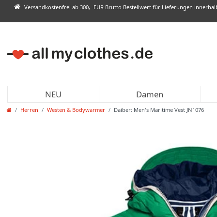
Versandkostenfrei ab 300,- EUR Brutto Bestellwert für Lieferungen innerha
NEU
Damen
Herren
Westen & Bodywarmer
Daiber: Men's Maritime Vest JN1076