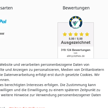
sarten
Bewertungen
 Website und verarbeiten personenbezogene Daten von
alte und Anzeigen zu personalisieren, Medien von Drittanbietern
ie Datenverarbeitung erfolgt erst durch gesetzte Cookies. Wir
nennen.
nes berechtigten Interesses erfolgen. Die Zustimmung kann
aten­schutz­erklärung
AGB
Widerrufs­recht
Widerrufs­for
uwilligen und die Einwilligung zu einem späteren Zeitpunkt zu
weitere Hinweise zur Verwendung personenbezogener Daten
© Copyright 2026 allmyclothes.de | Alle Rechte vorbehalten.