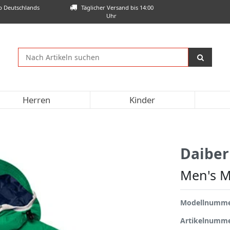
lb Deutschlands
Täglicher Versand bis 14:00
Uhr
Herren
Kinder
Daiber
Men's M
Modellnumm
Artikelnumm