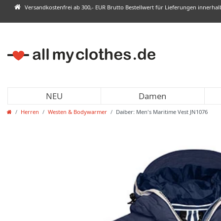
Versandkostenfrei ab 300,- EUR Brutto Bestellwert für Lieferungen innerha
NEU
Damen
Herren
Westen & Bodywarmer
Daiber: Men's Maritime Vest JN1076