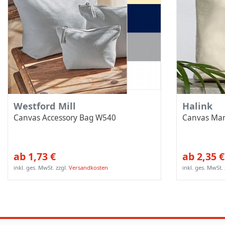
Westford Mill
Halink
Canvas Accessory Bag W540
Canvas Mar
ab 1,73 €
ab 2,35 €
inkl. ges. MwSt.
zzgl.
Versandkosten
inkl. ges. MwSt.