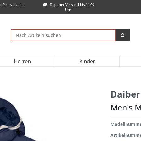
lb Deutschlands
Täglicher Versand bis 14:00
Uhr
Herren
Kinder
Daiber
Men's M
Modellnumm
Artikelnumm