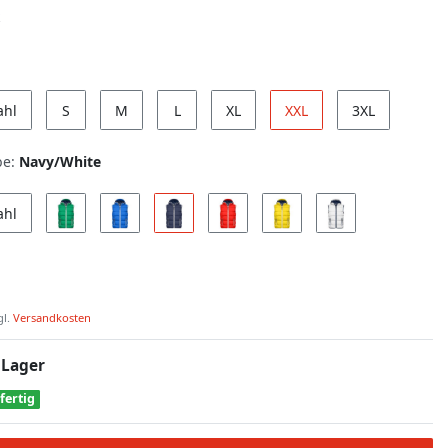
ahl
S
M
L
XL
XXL
3XL
be:
Navy/White
ahl
gl.
Versandkosten
 Lager
fertig