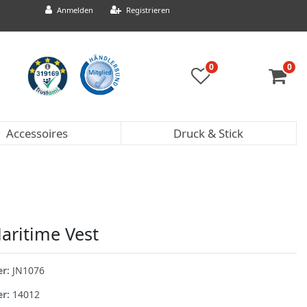
Anmelden
Registrieren
0
0
Accessoires
Druck & Stick
aritime Vest
er:
JN1076
er:
14012