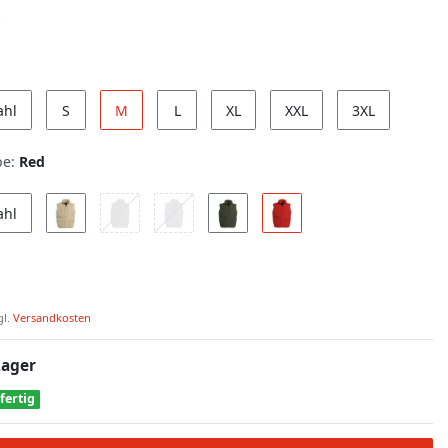
ahl
S
M
L
XL
XXL
3XL
be:
Red
ahl
gl.
Versandkosten
Lager
fertig