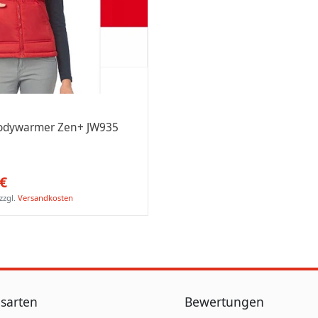
odywarmer Zen+ JW935
 €
zzgl.
Versandkosten
sarten
Bewertungen