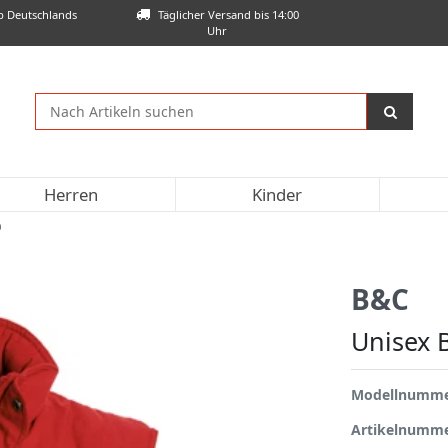
lb Deutschlands
Täglicher Versand bis 14:00
Uhr
Herren
Kinder
0
B&C
Unisex 
Modellnumm
Artikelnumm