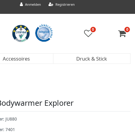
Anmelden
Registrieren
0
0
Accessoires
Druck & Stick
Bodywarmer Explorer
er:
JU880
er:
7401