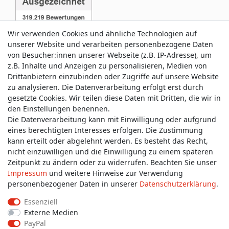
Wir verwenden Cookies und ähnliche Technologien auf
unserer Website und verarbeiten personenbezogene Daten
von Besucher:innen unserer Webseite (z.B. IP-Adresse), um
z.B. Inhalte und Anzeigen zu personalisieren, Medien von
Service & Kontakt
Drittanbietern einzubinden oder Zugriffe auf unsere Website
zu analysieren. Die Datenverarbeitung erfolgt erst durch
gesetzte Cookies. Wir teilen diese Daten mit Dritten, die wir in
Wünschen Sie einen Rückruf?
den Einstellungen benennen.
service@allmyclothes.de
Die Datenverarbeitung kann mit Einwilligung oder aufgrund
eines berechtigten Interesses erfolgen. Die Zustimmung
kann erteilt oder abgelehnt werden. Es besteht das Recht,
Schreiben Sie uns:
nicht einzuwilligen und die Einwilligung zu einem späteren
service@allmyclothes.de
Zeitpunkt zu ändern oder zu widerrufen. Beachten Sie unser
Impressum
und weitere Hinweise zur Verwendung
personenbezogener Daten in unserer
Daten­schutz­erklärung
.
Essenziell
Externe Medien
Impressum
Daten­schutz­erklärung
AGB
PayPal