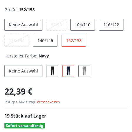
Größe:
152/158
Keine Auswahl
92/98
104/110
116/122
128/134
140/146
152/158
Hersteller Farbe:
Navy
Keine Auswahl
22,39 €
inkl. ges. MwSt. zzgl.
Versandkosten
19 Stück auf Lager
Sofort versandfertig