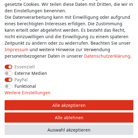
gesetzte Cookies. Wir teilen diese Daten mit Dritten, die wir in
Wünschen Sie einen Rückruf?
den Einstellungen benennen.
service@allmyclothes.de
Die Datenverarbeitung kann mit Einwilligung oder aufgrund
eines berechtigten Interesses erfolgen. Die Zustimmung
kann erteilt oder abgelehnt werden. Es besteht das Recht,
Schreiben Sie uns:
nicht einzuwilligen und die Einwilligung zu einem späteren
service@allmyclothes.de
Zeitpunkt zu ändern oder zu widerrufen. Beachten Sie unser
Impressum
und weitere Hinweise zur Verwendung
personenbezogener Daten in unserer
Daten­schutz­erklärung
.
Essenziell
Externe Medien
Impressum
Daten­schutz­erklärung
AGB
PayPal
Funktional
Weitere Einstellungen
Widerrufs­recht
Widerrufs­formular
Kontakt
Alle akzeptieren
© Copyright 2026 allmyclothes.de | Alle Rechte vorbehalten.
Alle ablehnen
Auswahl akzeptieren