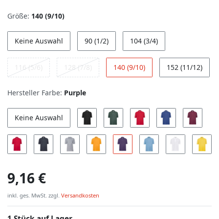
Größe:
140 (9/10)
Keine Auswahl
90 (1/2)
104 (3/4)
116 (5/6)
128 (7/8)
140 (9/10)
152 (11/12)
Hersteller Farbe:
Purple
Keine Auswahl
9,16 €
inkl. ges. MwSt. zzgl.
Versandkosten
1 Stück auf Lager