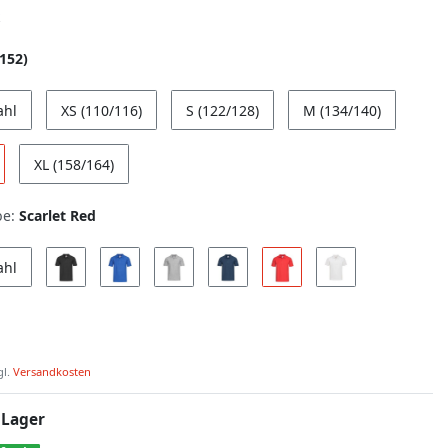
/152)
ahl
XS (110/116)
S (122/128)
M (134/140)
XL (158/164)
be:
Scarlet Red
ahl
gl.
Versandkosten
 Lager