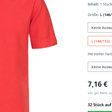
Inhalt:
1
Stück
Größe:
L (146
Keine Ausw
L (146/152)
Hersteller Far
Keine Ausw
7,16 €
inkl. ges. MwSt. zz
32 Stück auf