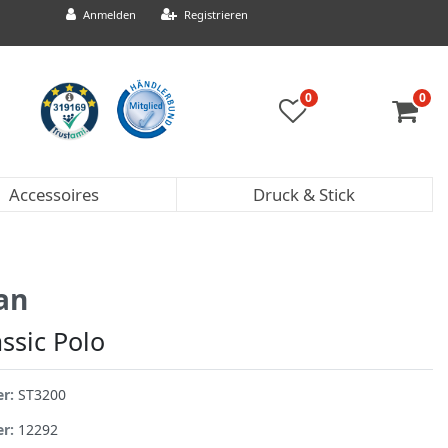
Anmelden
Registrieren
0
0
Accessoires
Druck & Stick
an
assic Polo
er:
ST3200
er:
12292