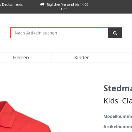
lb Deutschlands
Täglicher Versand bis 14:00
Uhr
Herren
Kinder
Stedm
Kids' Cl
Modellnumm
Artikelnumm