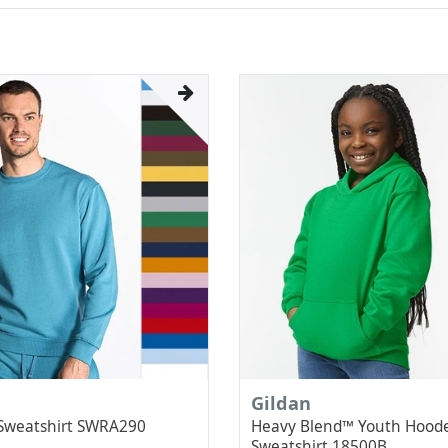
Gildan
Sweatshirt SWRA290
Heavy Blend™ Youth Hood
Sweatshirt 18500B