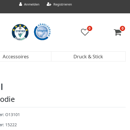
Anmelden
Registrieren
0
0
Accessoires
Druck & Stick
l
oodie
er:
O13101
er:
15222