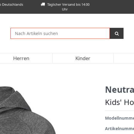
lb Deutschlands
Täglicher Versand bis 14:00
Uhr
Herren
Kinder
Neutra
Kids' H
Modellnumm
Artikelnumm