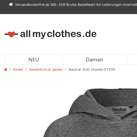
Versandkostenfrei ab 300,- EUR Brutto Bestellwert für Lieferungen innerha
NEU
Damen
Kinder
Sweatshirts & -jacken
Neutral: Kids' Hoodie O13101