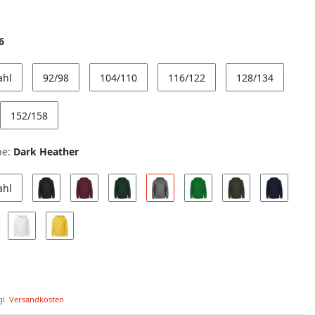
6
ahl
92/98
104/110
116/122
128/134
152/158
be:
Dark Heather
ahl
gl.
Versandkosten