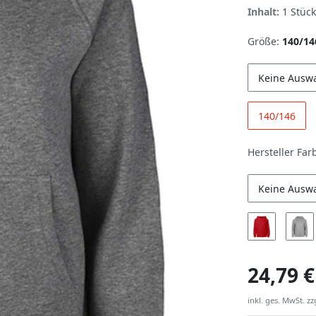
Inhalt:
1
Stück
Größe:
140/14
Keine Ausw
140/146
Hersteller Far
Keine Ausw
24,79 €
inkl. ges. MwSt. zz