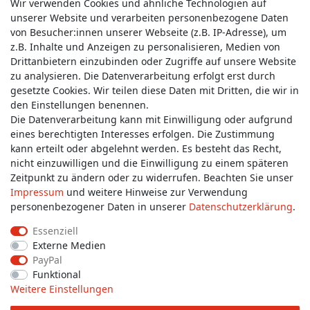
Wir verwenden Cookies und ähnliche Technologien auf
unserer Website und verarbeiten personenbezogene Daten
von Besucher:innen unserer Webseite (z.B. IP-Adresse), um
z.B. Inhalte und Anzeigen zu personalisieren, Medien von
Service & Kontakt
Drittanbietern einzubinden oder Zugriffe auf unsere Website
zu analysieren. Die Datenverarbeitung erfolgt erst durch
gesetzte Cookies. Wir teilen diese Daten mit Dritten, die wir in
Wünschen Sie einen Rückruf?
den Einstellungen benennen.
service@allmyclothes.de
Die Datenverarbeitung kann mit Einwilligung oder aufgrund
eines berechtigten Interesses erfolgen. Die Zustimmung
kann erteilt oder abgelehnt werden. Es besteht das Recht,
Schreiben Sie uns:
nicht einzuwilligen und die Einwilligung zu einem späteren
service@allmyclothes.de
Zeitpunkt zu ändern oder zu widerrufen. Beachten Sie unser
Impressum
und weitere Hinweise zur Verwendung
personenbezogener Daten in unserer
Daten­schutz­erklärung
.
Essenziell
Externe Medien
Impressum
Daten­schutz­erklärung
AGB
PayPal
Funktional
Weitere Einstellungen
Widerrufs­recht
Widerrufs­formular
Kontakt