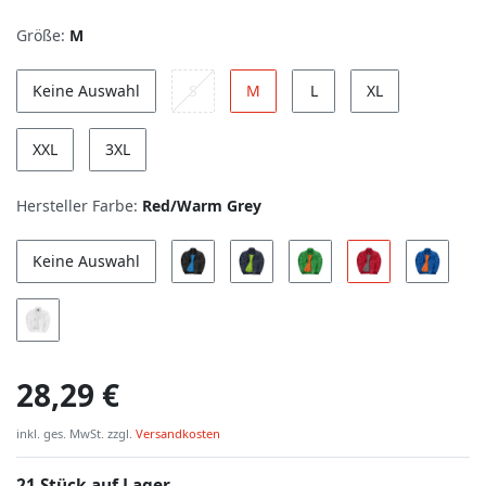
Größe:
M
Keine Auswahl
S
M
L
XL
XXL
3XL
Hersteller Farbe:
Red/Warm Grey
Keine Auswahl
28,29 €
inkl. ges. MwSt. zzgl.
Versandkosten
21 Stück auf Lager