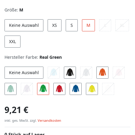
Größe:
M
Keine Auswahl
XS
S
M
L
XL
XXL
Hersteller Farbe:
Real Green
Keine Auswahl
9,21 €
inkl. ges. MwSt. zzgl.
Versandkosten
0 Stück auf Lager