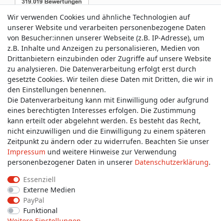
Wir verwenden Cookies und ähnliche Technologien auf
unserer Website und verarbeiten personenbezogene Daten
von Besucher:innen unserer Webseite (z.B. IP-Adresse), um
z.B. Inhalte und Anzeigen zu personalisieren, Medien von
Service & Kontakt
Drittanbietern einzubinden oder Zugriffe auf unsere Website
zu analysieren. Die Datenverarbeitung erfolgt erst durch
gesetzte Cookies. Wir teilen diese Daten mit Dritten, die wir in
Wünschen Sie einen Rückruf?
den Einstellungen benennen.
service@allmyclothes.de
Die Datenverarbeitung kann mit Einwilligung oder aufgrund
eines berechtigten Interesses erfolgen. Die Zustimmung
kann erteilt oder abgelehnt werden. Es besteht das Recht,
Schreiben Sie uns:
nicht einzuwilligen und die Einwilligung zu einem späteren
service@allmyclothes.de
Zeitpunkt zu ändern oder zu widerrufen. Beachten Sie unser
Impressum
und weitere Hinweise zur Verwendung
personenbezogener Daten in unserer
Daten­schutz­erklärung
.
Essenziell
Externe Medien
Impressum
Daten­schutz­erklärung
AGB
PayPal
Funktional
Weitere Einstellungen