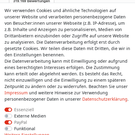
Wir verwenden Cookies und ähnliche Technologien auf
unserer Website und verarbeiten personenbezogene Daten
von Besucher:innen unserer Webseite (z.B. IP-Adresse), um
z.B. Inhalte und Anzeigen zu personalisieren, Medien von
Service & Kontakt
Drittanbietern einzubinden oder Zugriffe auf unsere Website
zu analysieren. Die Datenverarbeitung erfolgt erst durch
gesetzte Cookies. Wir teilen diese Daten mit Dritten, die wir in
Wünschen Sie einen Rückruf?
den Einstellungen benennen.
service@allmyclothes.de
Die Datenverarbeitung kann mit Einwilligung oder aufgrund
eines berechtigten Interesses erfolgen. Die Zustimmung
kann erteilt oder abgelehnt werden. Es besteht das Recht,
Schreiben Sie uns:
nicht einzuwilligen und die Einwilligung zu einem späteren
service@allmyclothes.de
Zeitpunkt zu ändern oder zu widerrufen. Beachten Sie unser
Impressum
und weitere Hinweise zur Verwendung
personenbezogener Daten in unserer
Daten­schutz­erklärung
.
Essenziell
Externe Medien
Impressum
Daten­schutz­erklärung
AGB
PayPal
Funktional
Weitere Einstellungen