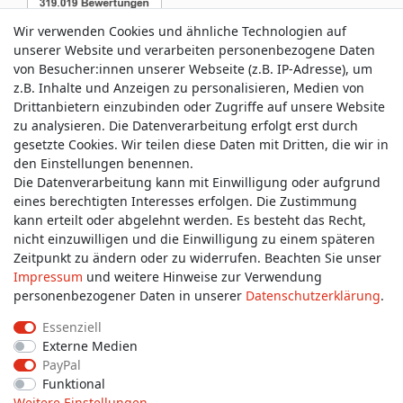
Wir verwenden Cookies und ähnliche Technologien auf
unserer Website und verarbeiten personenbezogene Daten
von Besucher:innen unserer Webseite (z.B. IP-Adresse), um
z.B. Inhalte und Anzeigen zu personalisieren, Medien von
Service & Kontakt
Drittanbietern einzubinden oder Zugriffe auf unsere Website
zu analysieren. Die Datenverarbeitung erfolgt erst durch
gesetzte Cookies. Wir teilen diese Daten mit Dritten, die wir in
Wünschen Sie einen Rückruf?
den Einstellungen benennen.
service@allmyclothes.de
Die Datenverarbeitung kann mit Einwilligung oder aufgrund
eines berechtigten Interesses erfolgen. Die Zustimmung
kann erteilt oder abgelehnt werden. Es besteht das Recht,
Schreiben Sie uns:
nicht einzuwilligen und die Einwilligung zu einem späteren
service@allmyclothes.de
Zeitpunkt zu ändern oder zu widerrufen. Beachten Sie unser
Impressum
und weitere Hinweise zur Verwendung
personenbezogener Daten in unserer
Daten­schutz­erklärung
.
Essenziell
Externe Medien
Impressum
Daten­schutz­erklärung
AGB
PayPal
Funktional
Weitere Einstellungen