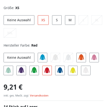
Größe:
XS
Keine Auswahl
XS
S
M
L
XL
XXL
Hersteller Farbe:
Red
Keine Auswahl
9,21 €
inkl. ges. MwSt. zzgl.
Versandkosten
14 Stück auf Lager