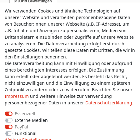
Wir verwenden Cookies und ähnliche Technologien auf
unserer Website und verarbeiten personenbezogene Daten
von Besucher:innen unserer Webseite (z.B. IP-Adresse), um
z.B. Inhalte und Anzeigen zu personalisieren, Medien von
Service & Kontakt
Drittanbietern einzubinden oder Zugriffe auf unsere Website
zu analysieren. Die Datenverarbeitung erfolgt erst durch
gesetzte Cookies. Wir teilen diese Daten mit Dritten, die wir in
Wünschen Sie einen Rückruf?
den Einstellungen benennen.
service@allmyclothes.de
Die Datenverarbeitung kann mit Einwilligung oder aufgrund
eines berechtigten Interesses erfolgen. Die Zustimmung
kann erteilt oder abgelehnt werden. Es besteht das Recht,
Schreiben Sie uns:
nicht einzuwilligen und die Einwilligung zu einem späteren
service@allmyclothes.de
Zeitpunkt zu ändern oder zu widerrufen. Beachten Sie unser
Impressum
und weitere Hinweise zur Verwendung
personenbezogener Daten in unserer
Daten­schutz­erklärung
.
Essenziell
Externe Medien
Impressum
Daten­schutz­erklärung
AGB
PayPal
Funktional
Weitere Einstellungen