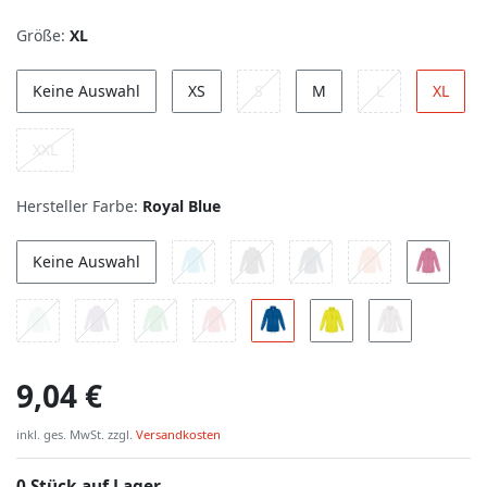
Größe:
XL
Keine Auswahl
XS
S
M
L
XL
XXL
Hersteller Farbe:
Royal Blue
Keine Auswahl
9,04 €
inkl. ges. MwSt. zzgl.
Versandkosten
0 Stück auf Lager