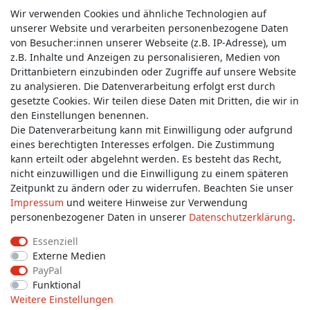
Wir verwenden Cookies und ähnliche Technologien auf
unserer Website und verarbeiten personenbezogene Daten
von Besucher:innen unserer Webseite (z.B. IP-Adresse), um
z.B. Inhalte und Anzeigen zu personalisieren, Medien von
Service & Kontakt
Drittanbietern einzubinden oder Zugriffe auf unsere Website
zu analysieren. Die Datenverarbeitung erfolgt erst durch
gesetzte Cookies. Wir teilen diese Daten mit Dritten, die wir in
Wünschen Sie einen Rückruf?
den Einstellungen benennen.
service@allmyclothes.de
Die Datenverarbeitung kann mit Einwilligung oder aufgrund
eines berechtigten Interesses erfolgen. Die Zustimmung
kann erteilt oder abgelehnt werden. Es besteht das Recht,
Schreiben Sie uns:
nicht einzuwilligen und die Einwilligung zu einem späteren
service@allmyclothes.de
Zeitpunkt zu ändern oder zu widerrufen. Beachten Sie unser
Impressum
und weitere Hinweise zur Verwendung
personenbezogener Daten in unserer
Daten­schutz­erklärung
.
Essenziell
Externe Medien
Impressum
Daten­schutz­erklärung
AGB
PayPal
Funktional
Weitere Einstellungen
Widerrufs­recht
Widerrufs­formular
Kontakt