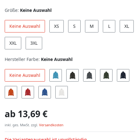
Größe:
Keine Auswahl
Keine Auswahl
XS
S
M
L
XL
XXL
3XL
Hersteller Farbe:
Keine Auswahl
Keine Auswahl
ab
13,69 €
inkl. ges. MwSt. zzgl.
Versandkosten
Die Variantenauswahl ist unvollständig.