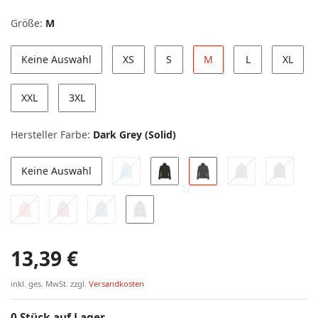
Größe:
M
Keine Auswahl
XS
S
M
L
XL
XXL
3XL
Hersteller Farbe:
Dark Grey (Solid)
Keine Auswahl
13,39 €
inkl. ges. MwSt. zzgl.
Versandkosten
0 Stück auf Lager