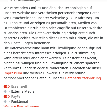
Wir verwenden Cookies und ähnliche Technologien auf
unserer Website und verarbeiten personenbezogene Daten
von Besucher:innen unserer Webseite (z.B. IP-Adresse), um
z.B. Inhalte und Anzeigen zu personalisieren, Medien von
Service & Kontakt
Drittanbietern einzubinden oder Zugriffe auf unsere Website
zu analysieren. Die Datenverarbeitung erfolgt erst durch
gesetzte Cookies. Wir teilen diese Daten mit Dritten, die wir in
Wünschen Sie einen Rückruf?
den Einstellungen benennen.
service@allmyclothes.de
Die Datenverarbeitung kann mit Einwilligung oder aufgrund
eines berechtigten Interesses erfolgen. Die Zustimmung
kann erteilt oder abgelehnt werden. Es besteht das Recht,
Schreiben Sie uns:
nicht einzuwilligen und die Einwilligung zu einem späteren
service@allmyclothes.de
Zeitpunkt zu ändern oder zu widerrufen. Beachten Sie unser
Impressum
und weitere Hinweise zur Verwendung
personenbezogener Daten in unserer
Daten­schutz­erklärung
.
Essenziell
Externe Medien
Impressum
Daten­schutz­erklärung
AGB
PayPal
Funktional
Weitere Einstellungen