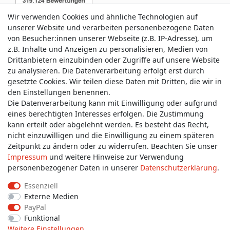
Wir verwenden Cookies und ähnliche Technologien auf
unserer Website und verarbeiten personenbezogene Daten
von Besucher:innen unserer Webseite (z.B. IP-Adresse), um
z.B. Inhalte und Anzeigen zu personalisieren, Medien von
Service & Kontakt
Drittanbietern einzubinden oder Zugriffe auf unsere Website
zu analysieren. Die Datenverarbeitung erfolgt erst durch
gesetzte Cookies. Wir teilen diese Daten mit Dritten, die wir in
Wünschen Sie einen Rückruf?
den Einstellungen benennen.
service@allmyclothes.de
Die Datenverarbeitung kann mit Einwilligung oder aufgrund
eines berechtigten Interesses erfolgen. Die Zustimmung
kann erteilt oder abgelehnt werden. Es besteht das Recht,
Schreiben Sie uns:
nicht einzuwilligen und die Einwilligung zu einem späteren
service@allmyclothes.de
Zeitpunkt zu ändern oder zu widerrufen. Beachten Sie unser
Impressum
und weitere Hinweise zur Verwendung
personenbezogener Daten in unserer
Daten­schutz­erklärung
.
Essenziell
Externe Medien
Impressum
Daten­schutz­erklärung
AGB
PayPal
Funktional
Weitere Einstellungen