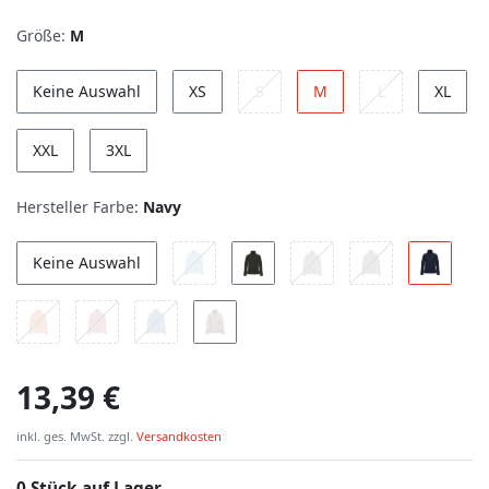
Größe:
M
Keine Auswahl
XS
S
M
L
XL
XXL
3XL
Hersteller Farbe:
Navy
Keine Auswahl
13,39 €
inkl. ges. MwSt. zzgl.
Versandkosten
0 Stück auf Lager