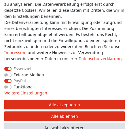
zu analysieren. Die Datenverarbeitung erfolgt erst durch
gesetzte Cookies. Wir teilen diese Daten mit Dritten, die wir in
Wünschen Sie einen Rückruf?
den Einstellungen benennen.
service@allmyclothes.de
Die Datenverarbeitung kann mit Einwilligung oder aufgrund
eines berechtigten Interesses erfolgen. Die Zustimmung
kann erteilt oder abgelehnt werden. Es besteht das Recht,
Schreiben Sie uns:
nicht einzuwilligen und die Einwilligung zu einem späteren
service@allmyclothes.de
Zeitpunkt zu ändern oder zu widerrufen. Beachten Sie unser
Impressum
und weitere Hinweise zur Verwendung
personenbezogener Daten in unserer
Daten­schutz­erklärung
.
Essenziell
Externe Medien
Impressum
Daten­schutz­erklärung
AGB
PayPal
Funktional
Weitere Einstellungen
Widerrufs­recht
Widerrufs­formular
Kontakt
Alle akzeptieren
© Copyright 2026 allmyclothes.de | Alle Rechte vorbehalten.
Alle ablehnen
Auswahl akzeptieren