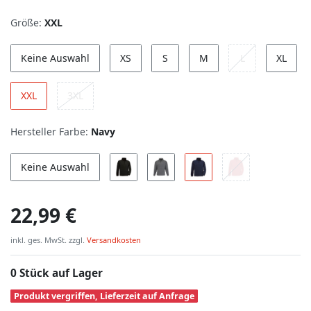
Größe:
XXL
Keine Auswahl
XS
S
M
L
XL
XXL
3XL
Hersteller Farbe:
Navy
Keine Auswahl
22,99 €
inkl. ges. MwSt. zzgl.
Versandkosten
0 Stück auf Lager
Produkt vergriffen, Lieferzeit auf Anfrage