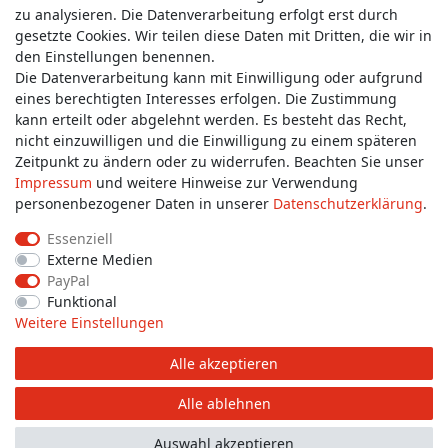
zu analysieren. Die Datenverarbeitung erfolgt erst durch
gesetzte Cookies. Wir teilen diese Daten mit Dritten, die wir in
Wünschen Sie einen Rückruf?
den Einstellungen benennen.
service@allmyclothes.de
Die Datenverarbeitung kann mit Einwilligung oder aufgrund
eines berechtigten Interesses erfolgen. Die Zustimmung
kann erteilt oder abgelehnt werden. Es besteht das Recht,
Schreiben Sie uns:
nicht einzuwilligen und die Einwilligung zu einem späteren
service@allmyclothes.de
Zeitpunkt zu ändern oder zu widerrufen. Beachten Sie unser
Impressum
und weitere Hinweise zur Verwendung
personenbezogener Daten in unserer
Daten­schutz­erklärung
.
Essenziell
Externe Medien
Impressum
Daten­schutz­erklärung
AGB
PayPal
Funktional
Weitere Einstellungen
Widerrufs­recht
Widerrufs­formular
Kontakt
Alle akzeptieren
© Copyright 2026 allmyclothes.de | Alle Rechte vorbehalten.
Alle ablehnen
Auswahl akzeptieren