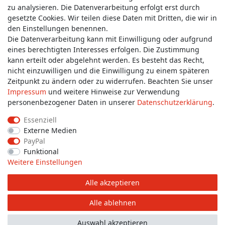
zu analysieren. Die Datenverarbeitung erfolgt erst durch
gesetzte Cookies. Wir teilen diese Daten mit Dritten, die wir in
Wünschen Sie einen Rückruf?
den Einstellungen benennen.
service@allmyclothes.de
Die Datenverarbeitung kann mit Einwilligung oder aufgrund
eines berechtigten Interesses erfolgen. Die Zustimmung
kann erteilt oder abgelehnt werden. Es besteht das Recht,
Schreiben Sie uns:
nicht einzuwilligen und die Einwilligung zu einem späteren
service@allmyclothes.de
Zeitpunkt zu ändern oder zu widerrufen. Beachten Sie unser
Impressum
und weitere Hinweise zur Verwendung
personenbezogener Daten in unserer
Daten­schutz­erklärung
.
Essenziell
Externe Medien
Impressum
Daten­schutz­erklärung
AGB
PayPal
Funktional
Weitere Einstellungen
Widerrufs­recht
Widerrufs­formular
Kontakt
Alle akzeptieren
© Copyright 2026 allmyclothes.de | Alle Rechte vorbehalten.
Alle ablehnen
Auswahl akzeptieren