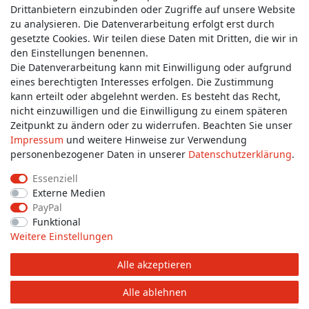
Service & Kontakt
Drittanbietern einzubinden oder Zugriffe auf unsere Website
zu analysieren. Die Datenverarbeitung erfolgt erst durch
gesetzte Cookies. Wir teilen diese Daten mit Dritten, die wir in
Wünschen Sie einen Rückruf?
den Einstellungen benennen.
service@allmyclothes.de
Die Datenverarbeitung kann mit Einwilligung oder aufgrund
eines berechtigten Interesses erfolgen. Die Zustimmung
kann erteilt oder abgelehnt werden. Es besteht das Recht,
Schreiben Sie uns:
nicht einzuwilligen und die Einwilligung zu einem späteren
service@allmyclothes.de
Zeitpunkt zu ändern oder zu widerrufen. Beachten Sie unser
Impressum
und weitere Hinweise zur Verwendung
personenbezogener Daten in unserer
Daten­schutz­erklärung
.
Essenziell
Externe Medien
Impressum
Daten­schutz­erklärung
AGB
PayPal
Funktional
Weitere Einstellungen
Widerrufs­recht
Widerrufs­formular
Kontakt
Alle akzeptieren
© Copyright 2026 allmyclothes.de | Alle Rechte vorbehalten.
Alle ablehnen