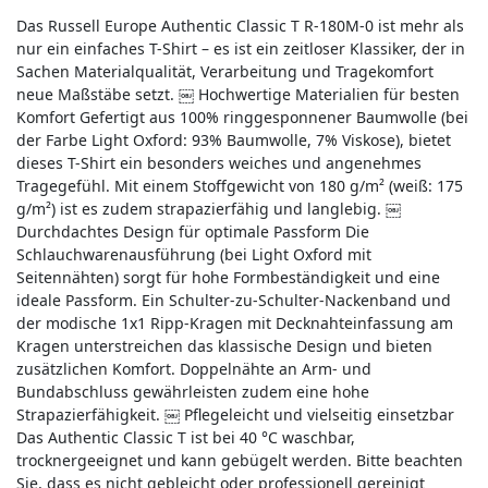
Das Russell Europe Authentic Classic T R-180M-0 ist mehr als
nur ein einfaches T-Shirt – es ist ein zeitloser Klassiker, der in
Sachen Materialqualität, Verarbeitung und Tragekomfort
neue Maßstäbe setzt. ￼ Hochwertige Materialien für besten
Komfort Gefertigt aus 100% ringgesponnener Baumwolle (bei
der Farbe Light Oxford: 93% Baumwolle, 7% Viskose), bietet
dieses T-Shirt ein besonders weiches und angenehmes
Tragegefühl. Mit einem Stoffgewicht von 180 g/m² (weiß: 175
g/m²) ist es zudem strapazierfähig und langlebig. ￼
Durchdachtes Design für optimale Passform Die
Schlauchwarenausführung (bei Light Oxford mit
Seitennähten) sorgt für hohe Formbeständigkeit und eine
ideale Passform. Ein Schulter-zu-Schulter-Nackenband und
der modische 1x1 Ripp-Kragen mit Decknahteinfassung am
Kragen unterstreichen das klassische Design und bieten
zusätzlichen Komfort. Doppelnähte an Arm- und
Bundabschluss gewährleisten zudem eine hohe
Strapazierfähigkeit. ￼ Pflegeleicht und vielseitig einsetzbar
Das Authentic Classic T ist bei 40 °C waschbar,
trocknergeeignet und kann gebügelt werden. Bitte beachten
Sie, dass es nicht gebleicht oder professionell gereinigt