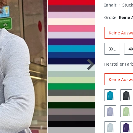
Inhalt:
1
Stück
Größe:
Keine 
Keine Ausw
3XL
4
Hersteller Far
Keine Ausw