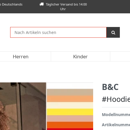
lb Deutschlands
Täglicher Versand bis 14:00
Uhr
Herren
Kinder
B&C
#Hoodi
Modellnumm
Artikelnumm