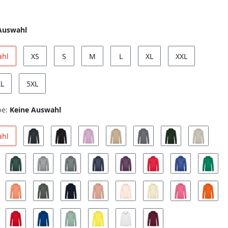
Auswahl
ahl
XS
S
M
L
XL
XXL
XL
5XL
be:
Keine Auswahl
ahl