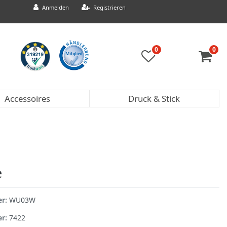
Anmelden
Registrieren
0
0
Accessoires
Druck & Stick
e
er:
WU03W
er:
7422