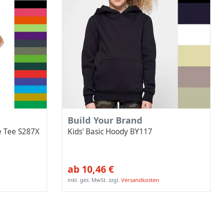
Build Your Brand
e Tee S287X
Kids' Basic Hoody BY117
ab 10,46 €
inkl. ges. MwSt.
zzgl.
Versandkosten