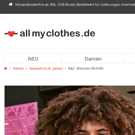
Versandkostenfrei ab 300,- EUR Brutto Bestellwert für Lieferungen innerha
NEU
Damen
Damen
Sweatshirts & -jacken
B&C: #Hoodie WU03W