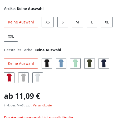
Größe:
Keine Auswahl
Keine Auswahl
XS
S
M
L
XL
XXL
Hersteller Farbe:
Keine Auswahl
Keine Auswahl
ab
11,09 €
inkl. ges. MwSt. zzgl.
Versandkosten
Die Variantenauswahl ist unvollständig.