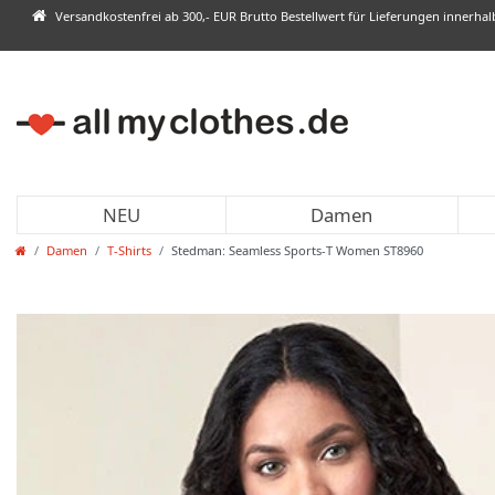
Versandkostenfrei ab 300,- EUR Brutto Bestellwert für Lieferungen innerha
NEU
Damen
Damen
T-Shirts
Stedman: Seamless Sports-T Women ST8960