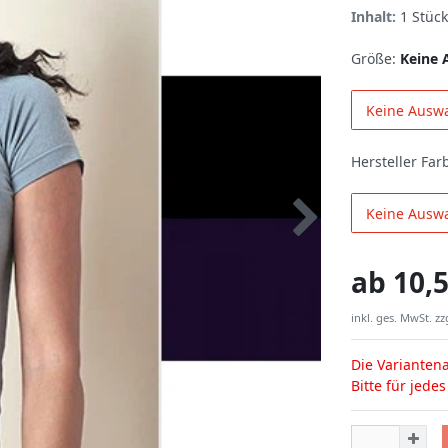
Inhalt:
1
Stück
Größe:
Keine 
Keine Ausw
Hersteller Far
Keine Ausw
ab
10,5
inkl. ges. MwSt. zz
Die Variantena
Bitte für jede