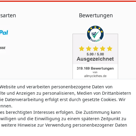
sarten
Bewertungen
 Website und verarbeiten personenbezogene Daten von
alte und Anzeigen zu personalisieren, Medien von Drittanbietern
ie Datenverarbeitung erfolgt erst durch gesetzte Cookies. Wir
nennen.
nes berechtigten Interesses erfolgen. Die Zustimmung kann
aten­schutz­erklärung
AGB
Widerrufs­recht
Widerrufs­for
uwilligen und die Einwilligung zu einem späteren Zeitpunkt zu
weitere Hinweise zur Verwendung personenbezogener Daten
© Copyright 2026 allmyclothes.de | Alle Rechte vorbehalten.