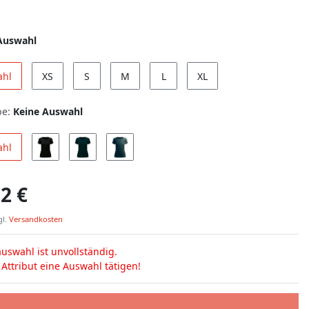
Auswahl
ahl
XS
S
M
L
XL
be:
Keine Auswahl
ahl
2 €
gl.
Versandkosten
uswahl ist unvollständig.
s Attribut eine Auswahl tätigen!