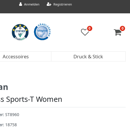
Anmelden
Registrieren
0
0
Accessoires
Druck & Stick
an
s Sports-T Women
er:
ST8960
er:
18758