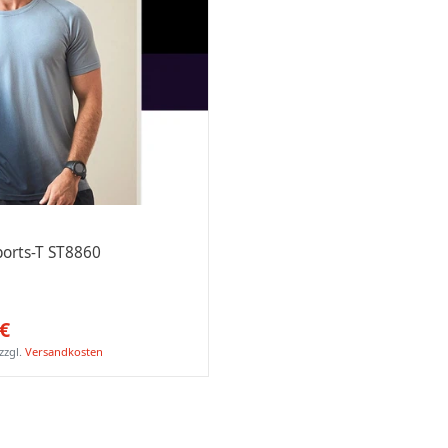
ports-T ST8860
 €
zzgl.
Versandkosten