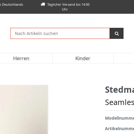
lb Deutschlands
Täglicher Versand bis 14:00
Uhr
Herren
Kinder
Stedm
Seamles
Modellnumm
Artikelnumm