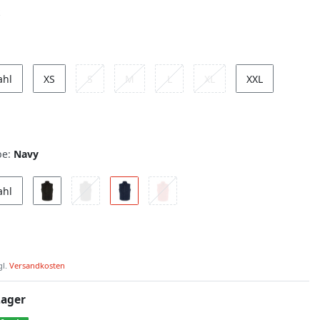
ahl
XS
S
M
L
XL
XXL
be:
Navy
ahl
gl.
Versandkosten
Lager