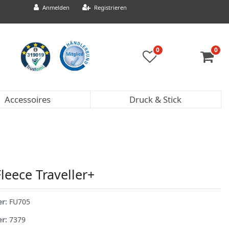
Anmelden
Registrieren
0
0
Accessoires
Druck & Stick
leece Traveller+
er:
FU705
er:
7379