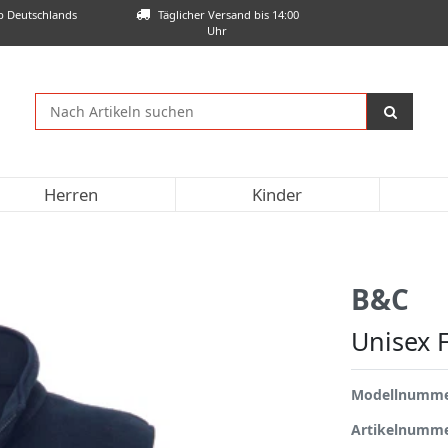
lb Deutschlands
Täglicher Versand bis 14:00
Uhr
Herren
Kinder
B&C
Unisex F
Modellnumm
Artikelnumm