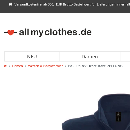
Versandkostenfrei ab 300,- EUR Brutto Bestellwert für Lieferungen innerha
NEU
Damen
Damen
Westen & Bodywarmer
B&C: Unisex Fleece Traveller+ FU705