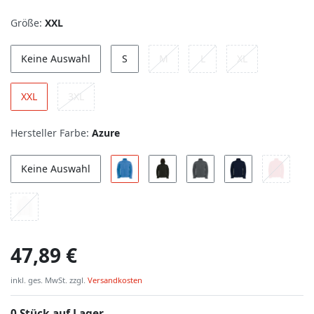
Größe:
XXL
Keine Auswahl
S
M
L
XL
XXL
3XL
Hersteller Farbe:
Azure
Keine Auswahl
47,89 €
inkl. ges. MwSt. zzgl.
Versandkosten
0 Stück auf Lager