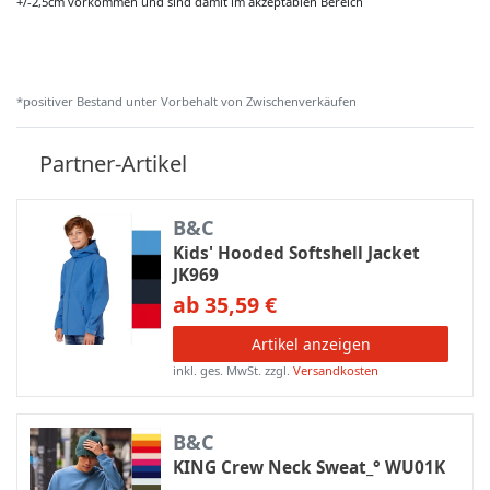
+/-2,5cm vorkommen und sind damit im akzeptablen Bereich
*positiver Bestand unter Vorbehalt von Zwischenverkäufen
Partner-Artikel
B&C
Kids' Hooded Softshell Jacket
JK969
ab 35,59 €
Artikel anzeigen
inkl. ges. MwSt.
zzgl.
Versandkosten
B&C
KING Crew Neck Sweat_° WU01K