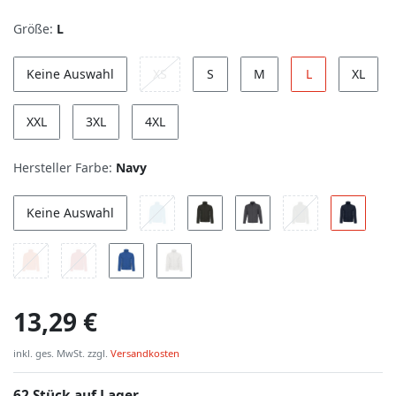
Größe:
L
Keine Auswahl
XS
S
M
L
XL
XXL
3XL
4XL
Hersteller Farbe:
Navy
Keine Auswahl
13,29 €
inkl. ges. MwSt. zzgl.
Versandkosten
62 Stück auf Lager