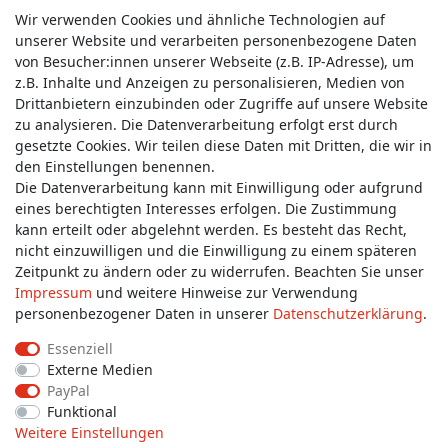
Wir verwenden Cookies und ähnliche Technologien auf
unserer Website und verarbeiten personenbezogene Daten
von Besucher:innen unserer Webseite (z.B. IP-Adresse), um
z.B. Inhalte und Anzeigen zu personalisieren, Medien von
Service & Kontakt
Drittanbietern einzubinden oder Zugriffe auf unsere Website
zu analysieren. Die Datenverarbeitung erfolgt erst durch
gesetzte Cookies. Wir teilen diese Daten mit Dritten, die wir in
Wünschen Sie einen Rückruf?
den Einstellungen benennen.
service@allmyclothes.de
Die Datenverarbeitung kann mit Einwilligung oder aufgrund
eines berechtigten Interesses erfolgen. Die Zustimmung
kann erteilt oder abgelehnt werden. Es besteht das Recht,
Schreiben Sie uns:
nicht einzuwilligen und die Einwilligung zu einem späteren
service@allmyclothes.de
Zeitpunkt zu ändern oder zu widerrufen. Beachten Sie unser
Impressum
und weitere Hinweise zur Verwendung
personenbezogener Daten in unserer
Daten­schutz­erklärung
.
Essenziell
Externe Medien
Impressum
Daten­schutz­erklärung
AGB
PayPal
Funktional
Weitere Einstellungen
Widerrufs­recht
Widerrufs­formular
Kontakt