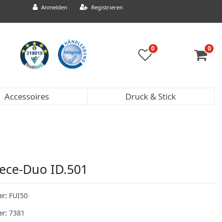
Anmelden
Registrieren
0
0
Accessoires
Druck & Stick
eece-Duo ID.501
er:
FUI50
er:
7381