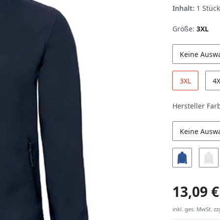
Inhalt:
1
Stück
Größe:
3XL
Keine Ausw
3XL
4
Hersteller Far
Keine Ausw
13,09 €
inkl. ges. MwSt. zz