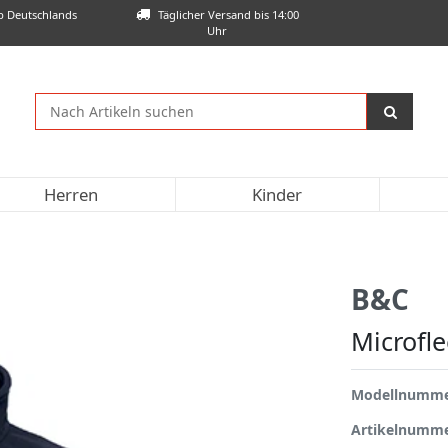
lb Deutschlands
Täglicher Versand bis 14:00
Uhr
Herren
Kinder
B&C
Microfl
Modellnumm
Artikelnumm