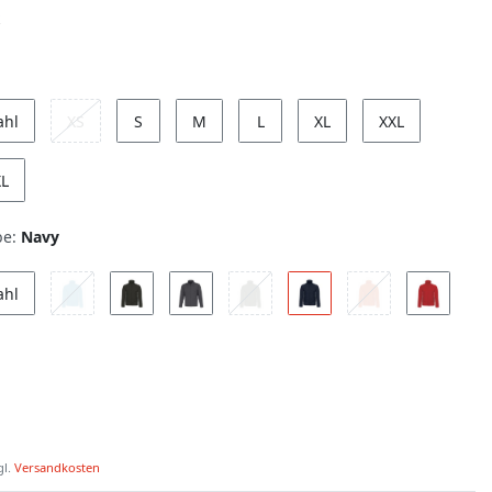
ahl
XS
S
M
L
XL
XXL
XL
be:
Navy
ahl
gl.
Versandkosten