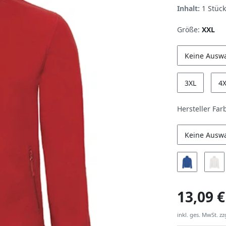
Inhalt:
1
Stück
Größe:
XXL
Keine Ausw
3XL
4
Hersteller Far
Keine Ausw
13,09 €
inkl. ges. MwSt. zz