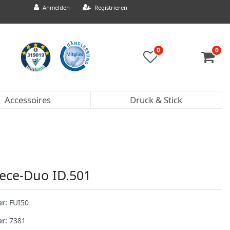
Anmelden
Registrieren
0
0
Accessoires
Druck & Stick
eece-Duo ID.501
er:
FUI50
er:
7381