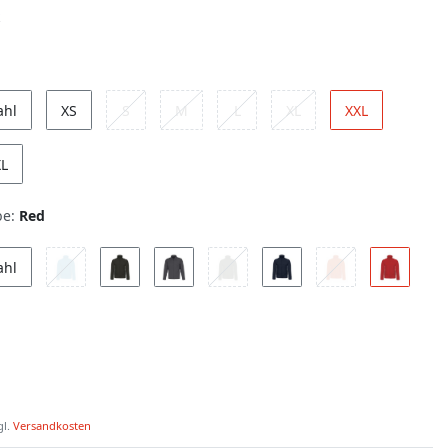
ahl
XS
S
M
L
XL
XXL
XL
be:
Red
ahl
gl.
Versandkosten