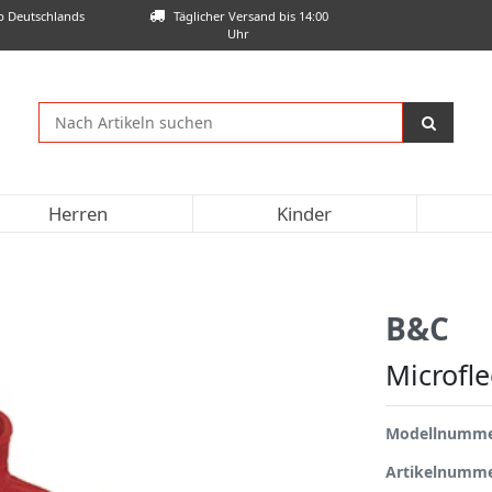
lb Deutschlands
Täglicher Versand bis 14:00
Uhr
Herren
Kinder
B&C
Microfl
Modellnumm
Artikelnumm