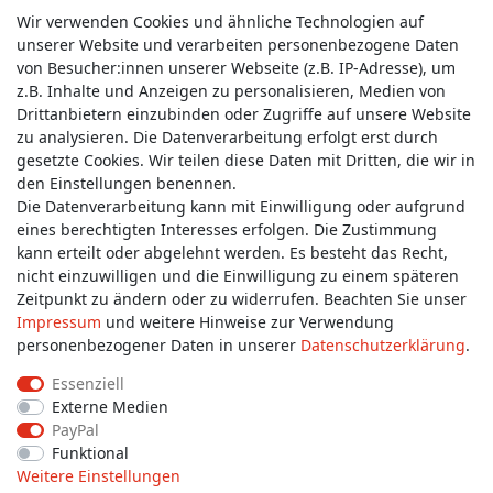
Wir verwenden Cookies und ähnliche Technologien auf
unserer Website und verarbeiten personenbezogene Daten
von Besucher:innen unserer Webseite (z.B. IP-Adresse), um
z.B. Inhalte und Anzeigen zu personalisieren, Medien von
Service & Kontakt
Drittanbietern einzubinden oder Zugriffe auf unsere Website
zu analysieren. Die Datenverarbeitung erfolgt erst durch
gesetzte Cookies. Wir teilen diese Daten mit Dritten, die wir in
Wünschen Sie einen Rückruf?
den Einstellungen benennen.
service@allmyclothes.de
Die Datenverarbeitung kann mit Einwilligung oder aufgrund
eines berechtigten Interesses erfolgen. Die Zustimmung
kann erteilt oder abgelehnt werden. Es besteht das Recht,
Schreiben Sie uns:
nicht einzuwilligen und die Einwilligung zu einem späteren
service@allmyclothes.de
Zeitpunkt zu ändern oder zu widerrufen. Beachten Sie unser
Impressum
und weitere Hinweise zur Verwendung
personenbezogener Daten in unserer
Daten­schutz­erklärung
.
Essenziell
Externe Medien
Impressum
Daten­schutz­erklärung
AGB
PayPal
Funktional
Weitere Einstellungen
Widerrufs­recht
Widerrufs­formular
Kontakt