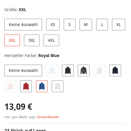
Größe:
XXL
Keine Auswahl
XS
S
M
L
XL
XXL
3XL
4XL
Hersteller Farbe:
Royal Blue
Keine Auswahl
13,09 €
inkl. ges. MwSt. zzgl.
Versandkosten
21 Stück auf Lager