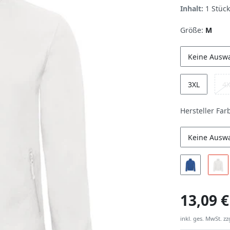
Inhalt:
1
Stück
Größe:
M
Keine Ausw
3XL
4
Hersteller Far
Keine Ausw
13,09 €
inkl. ges. MwSt. zz