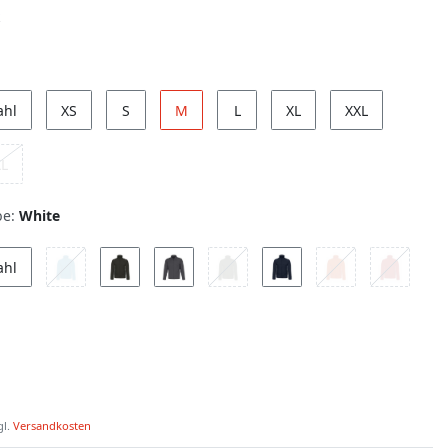
ahl
XS
S
M
L
XL
XXL
XL
be:
White
ahl
gl.
Versandkosten