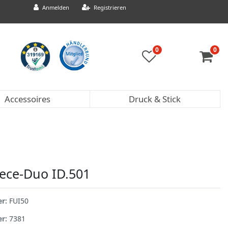
Anmelden
Registrieren
0
0
Accessoires
Druck & Stick
eece-Duo ID.501
er:
FUI50
er:
7381