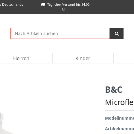
lb Deutschlands
Täglicher Versand bis 14:00
Uhr
Herren
Kinder
B&C
Microfl
Modellnumm
Artikelnumm