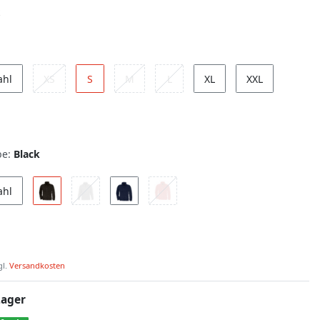
ahl
XS
S
M
L
XL
XXL
be:
Black
ahl
gl.
Versandkosten
Lager