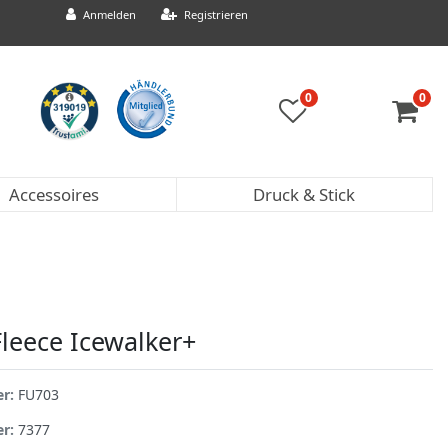
Anmelden
Registrieren
0
0
Accessoires
Druck & Stick
Fleece Icewalker+
er:
FU703
er:
7377