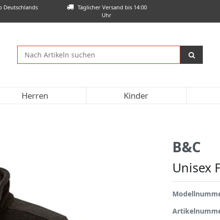
lb Deutschlands
Täglicher Versand bis 14:00
Uhr
Herren
Kinder
B&C
Unisex 
Modellnumm
Artikelnumm