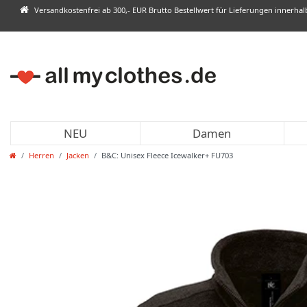
Versandkostenfrei ab 300,- EUR Brutto Bestellwert für Lieferungen innerha
NEU
Damen
Herren
Jacken
B&C: Unisex Fleece Icewalker+ FU703