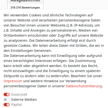
Wir verwenden Cookies und ähnliche Technologien auf
unserer Website und verarbeiten personenbezogene Daten
von Besucher:innen unserer Webseite (z.B. IP-Adresse), um
z.B. Inhalte und Anzeigen zu personalisieren, Medien von
Service & Kontakt
Drittanbietern einzubinden oder Zugriffe auf unsere Website
zu analysieren. Die Datenverarbeitung erfolgt erst durch
gesetzte Cookies. Wir teilen diese Daten mit Dritten, die wir in
Wünschen Sie einen Rückruf?
den Einstellungen benennen.
service@allmyclothes.de
Die Datenverarbeitung kann mit Einwilligung oder aufgrund
eines berechtigten Interesses erfolgen. Die Zustimmung
kann erteilt oder abgelehnt werden. Es besteht das Recht,
Schreiben Sie uns:
nicht einzuwilligen und die Einwilligung zu einem späteren
service@allmyclothes.de
Zeitpunkt zu ändern oder zu widerrufen. Beachten Sie unser
Impressum
und weitere Hinweise zur Verwendung
personenbezogener Daten in unserer
Daten­schutz­erklärung
.
Essenziell
Externe Medien
Impressum
Daten­schutz­erklärung
AGB
PayPal