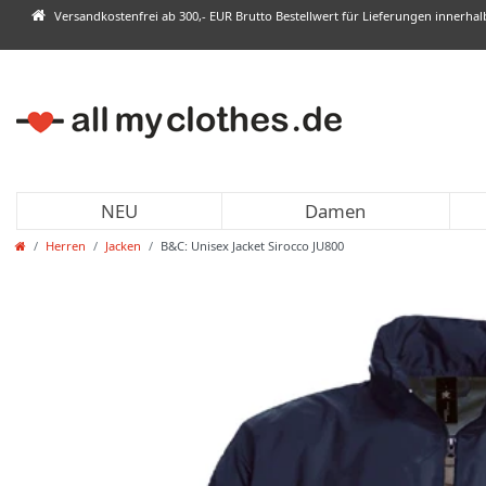
Versandkostenfrei ab 300,- EUR Brutto Bestellwert für Lieferungen innerha
NEU
Damen
Herren
Jacken
B&C: Unisex Jacket Sirocco JU800