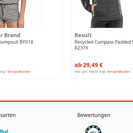
ur Brand
Result
 Jumpsuit BY018
Recycled Compass Padded S
R237X
ab 29,49 €
zzgl.
Versandkosten
inkl. ges. MwSt.
zzgl.
Versandkosten
sarten
Bewertungen