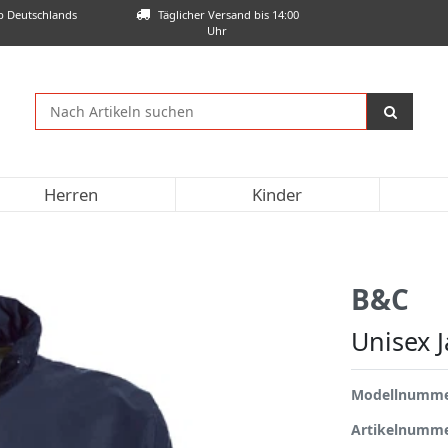
lb Deutschlands
Täglicher Versand bis 14:00
Uhr
Herren
Kinder
B&C
Unisex J
Modellnumm
Artikelnumm