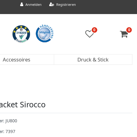
Anmelden
Registrieren
0
0
Accessoires
Druck & Stick
acket Sirocco
er:
JU800
er:
7397