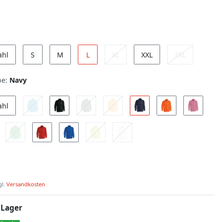
ahl
S
M
L
XL
XXL
3XL
be:
Navy
ahl
gl.
Versandkosten
 Lager