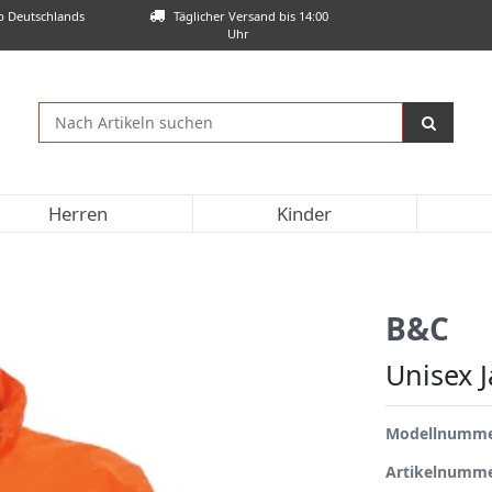
lb Deutschlands
Täglicher Versand bis 14:00
Uhr
Herren
Kinder
B&C
Unisex J
Modellnumm
Artikelnumm