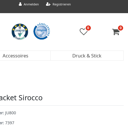
Anmelden
Registrieren
0
0
Accessoires
Druck & Stick
acket Sirocco
er:
JU800
er:
7397