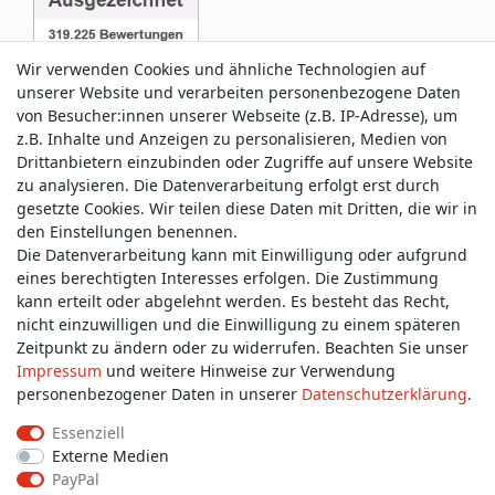
Wir verwenden Cookies und ähnliche Technologien auf
unserer Website und verarbeiten personenbezogene Daten
von Besucher:innen unserer Webseite (z.B. IP-Adresse), um
z.B. Inhalte und Anzeigen zu personalisieren, Medien von
Service & Kontakt
Drittanbietern einzubinden oder Zugriffe auf unsere Website
zu analysieren. Die Datenverarbeitung erfolgt erst durch
gesetzte Cookies. Wir teilen diese Daten mit Dritten, die wir in
Wünschen Sie einen Rückruf?
den Einstellungen benennen.
service@allmyclothes.de
Die Datenverarbeitung kann mit Einwilligung oder aufgrund
eines berechtigten Interesses erfolgen. Die Zustimmung
kann erteilt oder abgelehnt werden. Es besteht das Recht,
Schreiben Sie uns:
nicht einzuwilligen und die Einwilligung zu einem späteren
service@allmyclothes.de
Zeitpunkt zu ändern oder zu widerrufen. Beachten Sie unser
Impressum
und weitere Hinweise zur Verwendung
personenbezogener Daten in unserer
Daten­schutz­erklärung
.
Essenziell
Externe Medien
Impressum
Daten­schutz­erklärung
AGB
PayPal