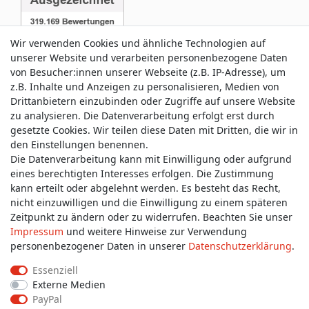
Wir verwenden Cookies und ähnliche Technologien auf
unserer Website und verarbeiten personenbezogene Daten
von Besucher:innen unserer Webseite (z.B. IP-Adresse), um
z.B. Inhalte und Anzeigen zu personalisieren, Medien von
Service & Kontakt
Drittanbietern einzubinden oder Zugriffe auf unsere Website
zu analysieren. Die Datenverarbeitung erfolgt erst durch
gesetzte Cookies. Wir teilen diese Daten mit Dritten, die wir in
Wünschen Sie einen Rückruf?
den Einstellungen benennen.
service@allmyclothes.de
Die Datenverarbeitung kann mit Einwilligung oder aufgrund
eines berechtigten Interesses erfolgen. Die Zustimmung
kann erteilt oder abgelehnt werden. Es besteht das Recht,
Schreiben Sie uns:
nicht einzuwilligen und die Einwilligung zu einem späteren
service@allmyclothes.de
Zeitpunkt zu ändern oder zu widerrufen. Beachten Sie unser
Impressum
und weitere Hinweise zur Verwendung
personenbezogener Daten in unserer
Daten­schutz­erklärung
.
Essenziell
Externe Medien
Impressum
Daten­schutz­erklärung
AGB
PayPal