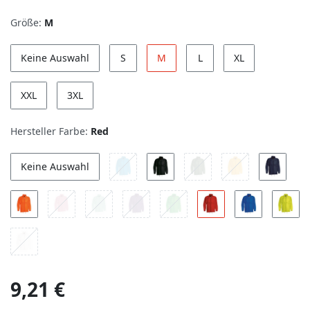
Größe:
M
Keine Auswahl
S
M
L
XL
XXL
3XL
Hersteller Farbe:
Red
Keine Auswahl
9,21 €