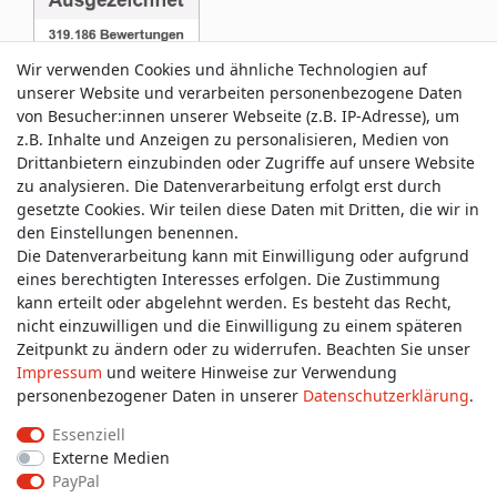
Wir verwenden Cookies und ähnliche Technologien auf
unserer Website und verarbeiten personenbezogene Daten
von Besucher:innen unserer Webseite (z.B. IP-Adresse), um
z.B. Inhalte und Anzeigen zu personalisieren, Medien von
Service & Kontakt
Drittanbietern einzubinden oder Zugriffe auf unsere Website
zu analysieren. Die Datenverarbeitung erfolgt erst durch
gesetzte Cookies. Wir teilen diese Daten mit Dritten, die wir in
Wünschen Sie einen Rückruf?
den Einstellungen benennen.
service@allmyclothes.de
Die Datenverarbeitung kann mit Einwilligung oder aufgrund
eines berechtigten Interesses erfolgen. Die Zustimmung
kann erteilt oder abgelehnt werden. Es besteht das Recht,
Schreiben Sie uns:
nicht einzuwilligen und die Einwilligung zu einem späteren
service@allmyclothes.de
Zeitpunkt zu ändern oder zu widerrufen. Beachten Sie unser
Impressum
und weitere Hinweise zur Verwendung
personenbezogener Daten in unserer
Daten­schutz­erklärung
.
Essenziell
Externe Medien
Impressum
Daten­schutz­erklärung
AGB
PayPal