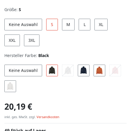
Größe:
S
Keine Auswahl
S
M
L
XL
XXL
3XL
Hersteller Farbe:
Black
Keine Auswahl
20,19 €
inkl. ges. MwSt. zzgl.
Versandkosten
49 Stück auf Lager