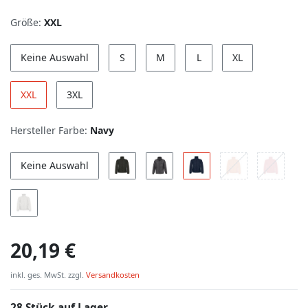
Größe:
XXL
Keine Auswahl
S
M
L
XL
XXL
3XL
Hersteller Farbe:
Navy
Keine Auswahl
20,19 €
inkl. ges. MwSt. zzgl.
Versandkosten
28 Stück auf Lager