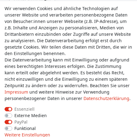
Wir verwenden Cookies und ähnliche Technologien auf
unserer Website und verarbeiten personenbezogene Daten
von Besucher:innen unserer Webseite (z.B. IP-Adresse), um
z.B. Inhalte und Anzeigen zu personalisieren, Medien von
Service & Kontakt
Drittanbietern einzubinden oder Zugriffe auf unsere Website
zu analysieren. Die Datenverarbeitung erfolgt erst durch
gesetzte Cookies. Wir teilen diese Daten mit Dritten, die wir in
Wünschen Sie einen Rückruf?
den Einstellungen benennen.
service@allmyclothes.de
Die Datenverarbeitung kann mit Einwilligung oder aufgrund
eines berechtigten Interesses erfolgen. Die Zustimmung
kann erteilt oder abgelehnt werden. Es besteht das Recht,
Schreiben Sie uns:
nicht einzuwilligen und die Einwilligung zu einem späteren
service@allmyclothes.de
Zeitpunkt zu ändern oder zu widerrufen. Beachten Sie unser
Impressum
und weitere Hinweise zur Verwendung
personenbezogener Daten in unserer
Daten­schutz­erklärung
.
Essenziell
Externe Medien
Impressum
Daten­schutz­erklärung
AGB
PayPal
Funktional
Weitere Einstellungen
Widerrufs­recht
Widerrufs­formular
Kontakt