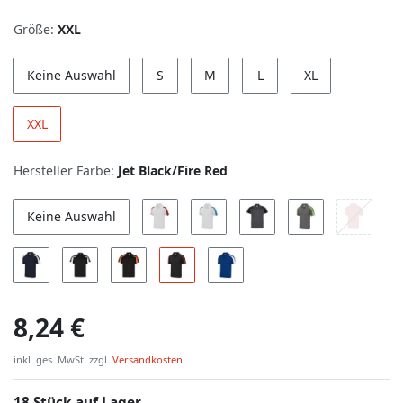
Größe:
XXL
Keine Auswahl
S
M
L
XL
XXL
Hersteller Farbe:
Jet Black/Fire Red
Keine Auswahl
8,24 €
inkl. ges. MwSt. zzgl.
Versandkosten
18 Stück auf Lager