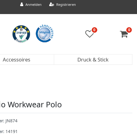
Anmelden
Registrieren
0
0
Accessoires
Druck & Stick
io Workwear Polo
er:
JN874
er:
14191