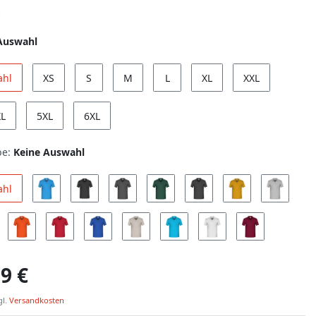
Auswahl
ahl
XS
S
M
L
XL
XXL
XL
5XL
6XL
be:
Keine Auswahl
ahl
9 €
gl.
Versandkosten