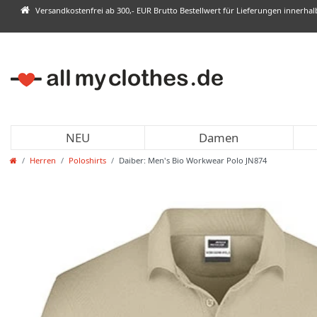
Versandkostenfrei ab 300,- EUR Brutto Bestellwert für Lieferungen innerha
NEU
Damen
Herren
Poloshirts
Daiber: Men's Bio Workwear Polo JN874