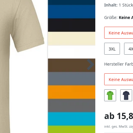
Inhalt:
1
Stück
Größe:
Keine 
Keine Ausw
3XL
4
Hersteller Far
Keine Ausw
ab
15,8
inkl. ges. MwSt. zz