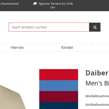
lb Deutschlands
Täglicher Versand bis 14:00
Uhr
Herren
Kinder
Daiber
Men's B
Modellnumm
Artikelnumm