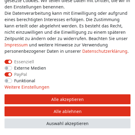
gesetzte Cookies. Wir teilen diese Daten mit Dritten, die wir in
den Einstellungen benennen.
Die Datenverarbeitung kann mit Einwilligung oder aufgrund
Wünschen Sie einen Rückruf?
eines berechtigten Interesses erfolgen. Die Zustimmung
service@allmyclothes.de
kann erteilt oder abgelehnt werden. Es besteht das Recht,
nicht einzuwilligen und die Einwilligung zu einem späteren
Zeitpunkt zu ändern oder zu widerrufen. Beachten Sie unser
Schreiben Sie uns:
Impressum
und weitere Hinweise zur Verwendung
service@allmyclothes.de
personenbezogener Daten in unserer
Daten­schutz­erklärung
.
Essenziell
Externe Medien
PayPal
Impressum
Daten­schutz­erklärung
AGB
Funktional
Weitere Einstellungen
Widerrufs­recht
Widerrufs­formular
Kontakt
Alle akzeptieren
Alle ablehnen
© Copyright 2026 allmyclothes.de | Alle Rechte vorbehalten.
Auswahl akzeptieren