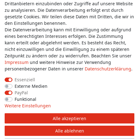
Service & Kontakt
Drittanbietern einzubinden oder Zugriffe auf unsere Website
zu analysieren. Die Datenverarbeitung erfolgt erst durch
gesetzte Cookies. Wir teilen diese Daten mit Dritten, die wir in
Wünschen Sie einen Rückruf?
den Einstellungen benennen.
service@allmyclothes.de
Die Datenverarbeitung kann mit Einwilligung oder aufgrund
eines berechtigten Interesses erfolgen. Die Zustimmung
kann erteilt oder abgelehnt werden. Es besteht das Recht,
Schreiben Sie uns:
nicht einzuwilligen und die Einwilligung zu einem späteren
service@allmyclothes.de
Zeitpunkt zu ändern oder zu widerrufen. Beachten Sie unser
Impressum
und weitere Hinweise zur Verwendung
personenbezogener Daten in unserer
Daten­schutz­erklärung
.
Essenziell
Externe Medien
Impressum
Daten­schutz­erklärung
AGB
PayPal
Funktional
Weitere Einstellungen
Widerrufs­recht
Widerrufs­formular
Kontakt
Alle akzeptieren
© Copyright 2026 allmyclothes.de | Alle Rechte vorbehalten.
Alle ablehnen