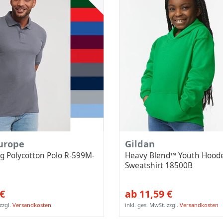
Europe
Gildan
g Polycotton Polo R-599M-
Heavy Blend™ Youth Hood
Sweatshirt 18500B
 €
ab 11,59 €
zzgl.
Versandkosten
inkl. ges. MwSt.
zzgl.
Versandkosten