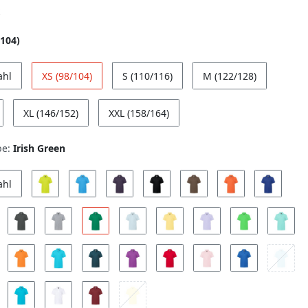
/104)
ahl
XS (98/104)
S (110/116)
M (122/128)
XL (146/152)
XXL (158/164)
be:
Irish Green
ahl