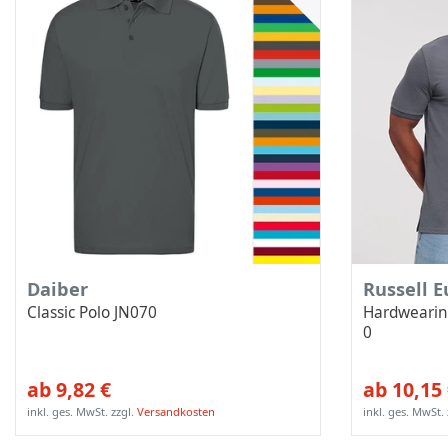
Daiber
Russell 
Classic Polo JN070
Hardwearin
0
ab 9,82 €
ab 10,15
inkl. ges. MwSt.
zzgl.
Versandkosten
inkl. ges. MwSt.