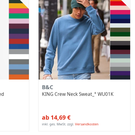
B&C
ed
KING Crew Neck Sweat_° WU01K
ab 14,69 €
inkl. ges. MwSt.
zzgl.
Versandkosten