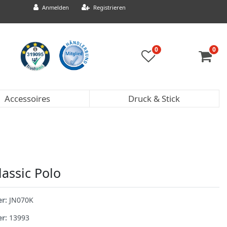
Anmelden
Registrieren
0
0
Accessoires
Druck & Stick
lassic Polo
er:
JN070K
er:
13993