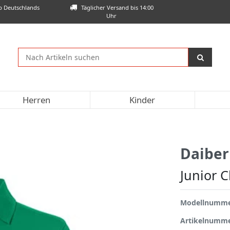
lb Deutschlands
Täglicher Versand bis 14:00
Uhr
Herren
Kinder
Daiber
Junior C
Modellnumm
Artikelnumm