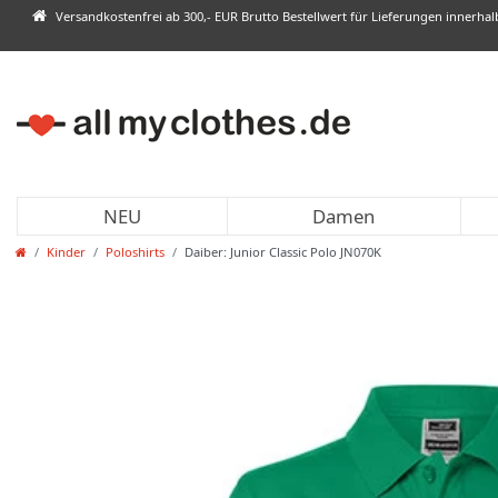
Versandkostenfrei ab 300,- EUR Brutto Bestellwert für Lieferungen innerha
NEU
Damen
Kinder
Poloshirts
Daiber: Junior Classic Polo JN070K